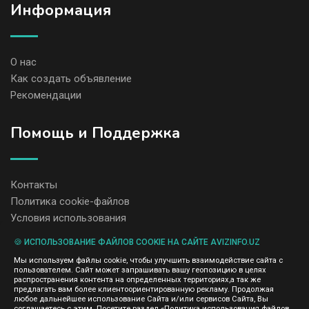
Информация
О нас
Как создать объявление
Рекомендации
Помощь и Поддержка
Контакты
Политика cookie-файлов
Условия использования
🍪 ИСПОЛЬЗОВАНИЕ ФАЙЛОВ COOKIE НА САЙТЕ AVIZINFO.UZ
Администрация сайта AvizInfo.uz не несет ответственность за
Мы используем файлы cookie, чтобы улучшить взаимодействие сайта с
содержание размещенных объявлений.
пользователем. Сайт может запрашивать вашу геопозицию в целях
Мы ценим конфиденциальность наших пользователей. Мы не
распространения контента на определенных территориях,а так же
передаем и не продаем личную информацию зарегистрированных
предлагать вам более клиентоориентированную рекламу. Продолжая
пользователей AvizInfo.uz третьим лицам. Мы не отвечаем за
любое дальнейшее использование Сайта и/или сервисов Сайта, Вы
правила конфиденциальности сайтов на которые ссылается
соглашаетесь с этим. Посетите раздел «Политика использования файлов