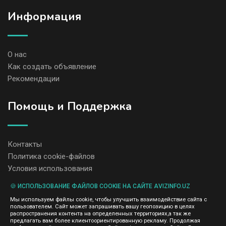
Информация
О нас
Как создать объявление
Рекомендации
Помощь и Поддержка
Контакты
Политика cookie-файлов
Условия использования
🍪 ИСПОЛЬЗОВАНИЕ ФАЙЛОВ COOKIE НА САЙТЕ AVIZINFO.UZ
Администрация сайта AvizInfo.uz не несет ответственность за
Мы используем файлы cookie, чтобы улучшить взаимодействие сайта с
содержание размещенных объявлений.
пользователем. Сайт может запрашивать вашу геопозицию в целях
Мы ценим конфиденциальность наших пользователей. Мы не
распространения контента на определенных территориях,а так же
передаем и не продаем личную информацию зарегистрированных
предлагать вам более клиентоориентированную рекламу. Продолжая
пользователей AvizInfo.uz третьим лицам. Мы не отвечаем за