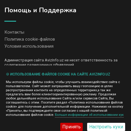
Помощь и Поддержка
Контакты
Политика cookie-файлов
Условия использования
Администрация сайта AvizInfo.uz не несет ответственность за
содержание размещенных объявлений.
Мы ценим конфиденциальность наших пользователей. Мы не
передаем и не продаем личную информацию зарегистрированных
🍪 ИСПОЛЬЗОВАНИЕ ФАЙЛОВ COOKIE НА САЙТЕ AVIZINFO.UZ
пользователей AvizInfo.uz третьим лицам. Мы не отвечаем за
Мы используем файлы cookie, чтобы улучшить взаимодействие сайта с
правила конфиденциальности сайтов на которые ссылается
пользователем. Сайт может запрашивать вашу геопозицию в целях
AvizInfo.uz. На некоторых страницах нашего сайта представлена
распространения контента на определенных территориях,а так же
реклама Google Adsense Advertising Network. Чтобы узнать
предлагать вам более клиентоориентированную рекламу. Продолжая
нажмите тут
подробней о правилах конфиденциальности Google
.
любое дальнейшее использование Сайта и/или сервисов Сайта, Вы
соглашаетесь с этим. Посетите раздел «Политика использования файлов
cookie» для получения дополнительной информации. Нажимая на кнопку
«Принять», вы подтверждаете свое согласие с нашей политикой
использования файлов cookie.
Больше информации об использовании кук
AvizInfo.uz
©2008-2026,
Принять
Настроить куки