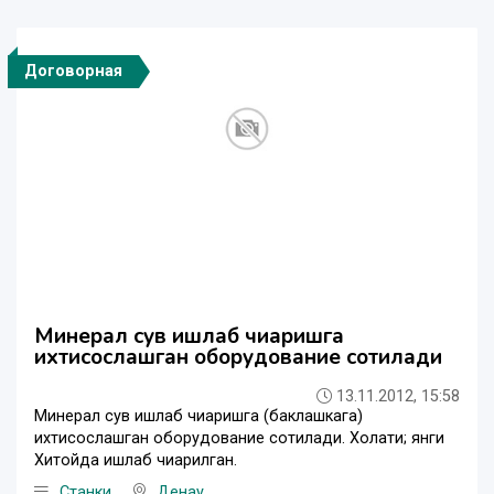
Договорная
Минерал сув ишлаб чиқаришга
ихтисослашган оборудование сотилади
13.11.2012, 15:58
Минерал сув ишлаб чиқаришга (баклашкага)
ихтисослашган оборудование сотилади. Холати; янги
Хитойда ишлаб чиқарилган.
Станки
Денау