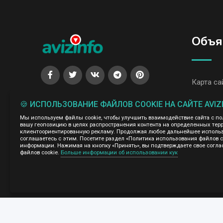
Объя
Карта са
Все объя
🍪 ИСПОЛЬЗОВАНИЕ ФАЙЛОВ COOKIE НА САЙТЕ AVIZ
Мы используем файлы cookie, чтобы улучшить взаимодействие сайта с п
Все объя
вашу геопозицию в целях распространения контента на определенных терр
клиентоориентированную рекламу. Продолжая любое дальнейшее использо
соглашаетесь с этим. Посетите раздел «Политика использования файлов 
Администрация сайта AvizInfo.uz не несет ответственнос
информации. Нажимая на кнопку «Принять», вы подтверждаете свое согла
файлов cookie.
Больше информации об использовании кук
Мы ценим конфиденциальность наших пользователей. Мы н
правила конфиденциальности сайтов на которые ссылается 
нажми
подробней о правилах конфиденциальности Google
AvizInfo.uz
©2008-2026,