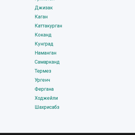
Джизак
Каган
Каттакурган
Коканд
Кунград
Наманган
Самарканд
Термез
Ургенч
Фергана
Ходжейли
Шахрисабз