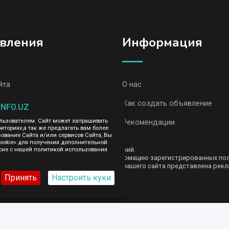
вления
Информация
йта
О нас
вления, Денау
Как создать объявление
INFO.UZ
ользователем. Сайт может запрашивать
вления AvizInfo
Рекомендации
иториях,а так же предлагать вам более
вание Сайта и/или сервисов Сайта, Вы
cookie» для получения дополнительной
ть за содержание размещенных объявлений.
сие с нашей политикой использования
е передаем и не продаем личную информацию зарегистрированных польз
AvizInfo.uz. На некоторых страницах нашего сайта представлена рекла
те тут
.
Принять
Настроить куки