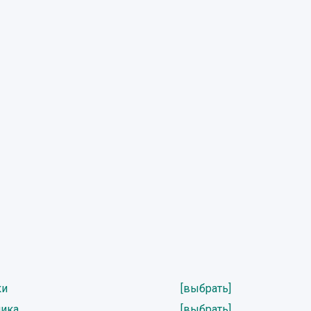
ки
[выбрать]
ника
[выбрать]