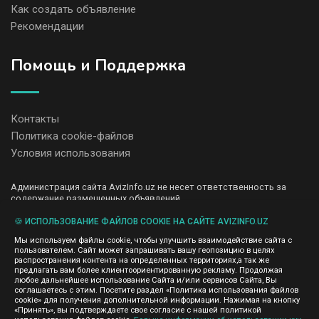
Как создать объявление
Рекомендации
Помощь и Поддержка
Контакты
Политика cookie-файлов
Условия использования
Администрация сайта AvizInfo.uz не несет ответственность за
содержание размещенных объявлений.
Мы ценим конфиденциальность наших пользователей. Мы не
передаем и не продаем личную информацию зарегистрированных
🍪 ИСПОЛЬЗОВАНИЕ ФАЙЛОВ COOKIE НА САЙТЕ AVIZINFO.UZ
пользователей AvizInfo.uz третьим лицам. Мы не отвечаем за
Мы используем файлы cookie, чтобы улучшить взаимодействие сайта с
правила конфиденциальности сайтов на которые ссылается
пользователем. Сайт может запрашивать вашу геопозицию в целях
AvizInfo.uz. На некоторых страницах нашего сайта представлена
распространения контента на определенных территориях,а так же
реклама Google Adsense Advertising Network. Чтобы узнать
предлагать вам более клиентоориентированную рекламу. Продолжая
нажмите тут
подробней о правилах конфиденциальности Google
.
любое дальнейшее использование Сайта и/или сервисов Сайта, Вы
соглашаетесь с этим. Посетите раздел «Политика использования файлов
cookie» для получения дополнительной информации. Нажимая на кнопку
«Принять», вы подтверждаете свое согласие с нашей политикой