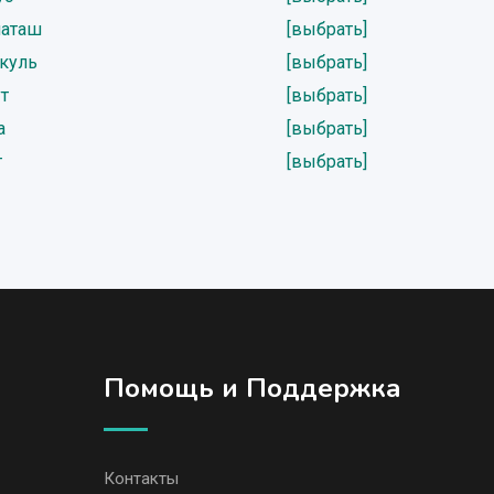
иаташ
[выбрать]
ткуль
[выбрать]
т
[выбрать]
а
[выбрать]
т
[выбрать]
Помощь и Поддержка
Контакты