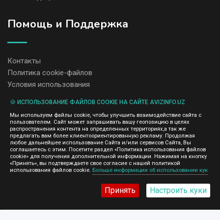
Помощь и Поддержка
Контакты
Политика cookie-файлов
Условия использования
🍪 ИСПОЛЬЗОВАНИЕ ФАЙЛОВ COOKIE НА САЙТЕ AVIZINFO.UZ
Администрация сайта AvizInfo.uz не несет ответственность за
Мы используем файлы cookie, чтобы улучшить взаимодействие сайта с
содержание размещенных объявлений.
пользователем. Сайт может запрашивать вашу геопозицию в целях
Мы ценим конфиденциальность наших пользователей. Мы не
распространения контента на определенных территориях,а так же
передаем и не продаем личную информацию зарегистрированных
предлагать вам более клиентоориентированную рекламу. Продолжая
пользователей AvizInfo.uz третьим лицам. Мы не отвечаем за
любое дальнейшее использование Сайта и/или сервисов Сайта, Вы
правила конфиденциальности сайтов на которые ссылается
соглашаетесь с этим. Посетите раздел «Политика использования файлов
AvizInfo.uz. На некоторых страницах нашего сайта представлена
cookie» для получения дополнительной информации. Нажимая на кнопку
реклама Google Adsense Advertising Network. Чтобы узнать
«Принять», вы подтверждаете свое согласие с нашей политикой
нажмите тут
использования файлов cookie.
Больше информации об использовании кук
подробней о правилах конфиденциальности Google
.
Принять
Настроить куки
AvizInfo.uz
©2008-2026,