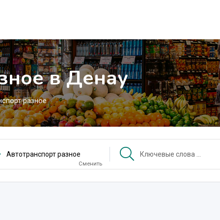
зное в Денау
нспорт разное
Автотранспорт разное
Сменить