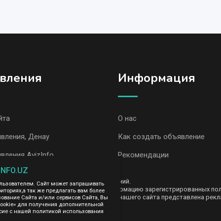
вления
Информация
йта
О нас
вления, Денау
Как создать объявление
вления AvizInfo
Рекомендации
INFO.UZ
ть за содержание размещенных объявлений.
ользователем. Сайт может запрашивать
е передаем и не продаем личную информацию зарегистрированных польз
иториях,а так же предлагать вам более
AvizInfo.uz. На некоторых страницах нашего сайта представлена рекла
вание Сайта и/или сервисов Сайта, Вы
те тут
cookie» для получения дополнительной
.
сие с нашей политикой использования