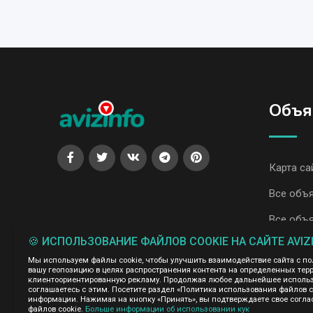
Объя
Карта са
Все объя
Все объя
🍪 ИСПОЛЬЗОВАНИЕ ФАЙЛОВ COOKIE НА САЙТЕ AVIZ
Администрация сайта AvizInfo.uz не несет ответственнос
Мы используем файлы cookie, чтобы улучшить взаимодействие сайта с п
Мы ценим конфиденциальность наших пользователей. Мы н
вашу геопозицию в целях распространения контента на определенных терр
правила конфиденциальности сайтов на которые ссылается 
клиентоориентированную рекламу. Продолжая любое дальнейшее использо
нажми
соглашаетесь с этим. Посетите раздел «Политика использования файлов 
подробней о правилах конфиденциальности Google
информации. Нажимая на кнопку «Принять», вы подтверждаете свое согла
файлов cookie.
Больше информации об использовании кук