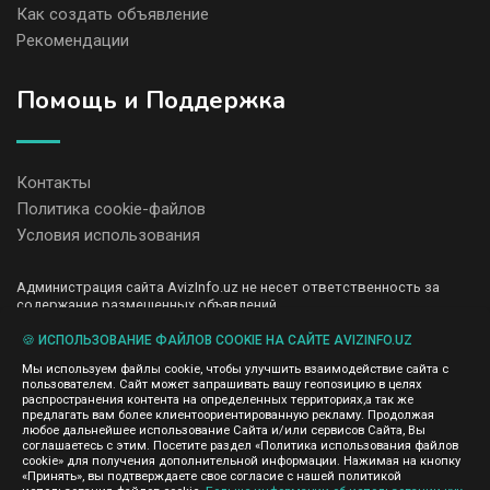
Как создать объявление
Рекомендации
Помощь и Поддержка
Контакты
Политика cookie-файлов
Условия использования
Администрация сайта AvizInfo.uz не несет ответственность за
содержание размещенных объявлений.
Мы ценим конфиденциальность наших пользователей. Мы не
передаем и не продаем личную информацию зарегистрированных
🍪 ИСПОЛЬЗОВАНИЕ ФАЙЛОВ COOKIE НА САЙТЕ AVIZINFO.UZ
пользователей AvizInfo.uz третьим лицам. Мы не отвечаем за
Мы используем файлы cookie, чтобы улучшить взаимодействие сайта с
правила конфиденциальности сайтов на которые ссылается
пользователем. Сайт может запрашивать вашу геопозицию в целях
AvizInfo.uz. На некоторых страницах нашего сайта представлена
распространения контента на определенных территориях,а так же
реклама Google Adsense Advertising Network. Чтобы узнать
предлагать вам более клиентоориентированную рекламу. Продолжая
нажмите тут
подробней о правилах конфиденциальности Google
.
любое дальнейшее использование Сайта и/или сервисов Сайта, Вы
соглашаетесь с этим. Посетите раздел «Политика использования файлов
cookie» для получения дополнительной информации. Нажимая на кнопку
«Принять», вы подтверждаете свое согласие с нашей политикой