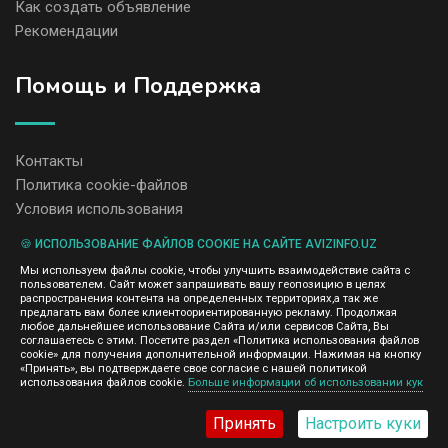
Как создать объявление
Рекомендации
Помощь и Поддержка
Контакты
Политика cookie-файлов
Условия использования
🍪 ИСПОЛЬЗОВАНИЕ ФАЙЛОВ COOKIE НА САЙТЕ AVIZINFO.UZ
Администрация сайта AvizInfo.uz не несет ответственность за
Мы используем файлы cookie, чтобы улучшить взаимодействие сайта с
содержание размещенных объявлений.
пользователем. Сайт может запрашивать вашу геопозицию в целях
Мы ценим конфиденциальность наших пользователей. Мы не
распространения контента на определенных территориях,а так же
передаем и не продаем личную информацию зарегистрированных
предлагать вам более клиентоориентированную рекламу. Продолжая
пользователей AvizInfo.uz третьим лицам. Мы не отвечаем за
любое дальнейшее использование Сайта и/или сервисов Сайта, Вы
правила конфиденциальности сайтов на которые ссылается
соглашаетесь с этим. Посетите раздел «Политика использования файлов
AvizInfo.uz. На некоторых страницах нашего сайта представлена
cookie» для получения дополнительной информации. Нажимая на кнопку
реклама Google Adsense Advertising Network. Чтобы узнать
«Принять», вы подтверждаете свое согласие с нашей политикой
нажмите тут
использования файлов cookie.
Больше информации об использовании кук
подробней о правилах конфиденциальности Google
.
Принять
Настроить куки